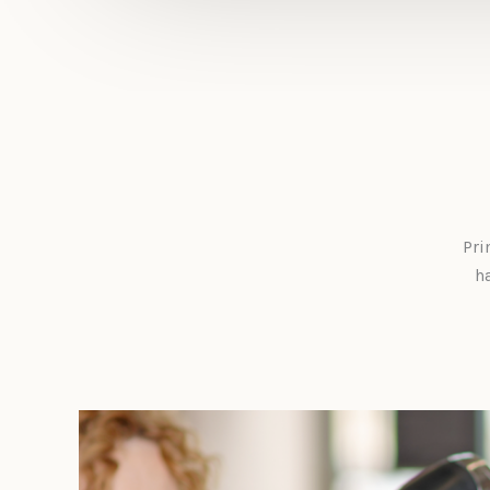
Pri
h