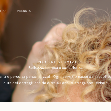
I
PRENOTA
I NOSTRI SERVIZI
Bellezza, tecnica e consulenza.
enti e percorsi personalizzati. Ogni servizio nasce dall'ascolto,
cura dei dettagli che da oltre 40 anni distinguono Texhair.