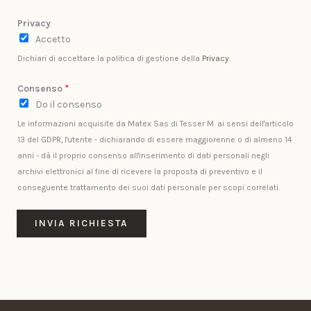
t
Privacy
e
Accetto
l
Dichiari di accettare la politica di gestione della
Privacy
.
e
f
Consenso
*
o
Do il consenso
n
Le informazioni acquisite da Matex Sas di Tesser M. ai sensi dell'articolo
o
13 del GDPR, l'utente - dichiarando di essere maggiorenne o di almeno 14
T
anni - dà il proprio consenso all'inserimento di dati personali negli
i
archivi elettronici al fine di ricevere la proposta di preventivo e il
p
conseguente trattamento dei suoi dati personale per scopi correlati.
o
l
INVIA RICHIESTA
o
g
i
a
c
o