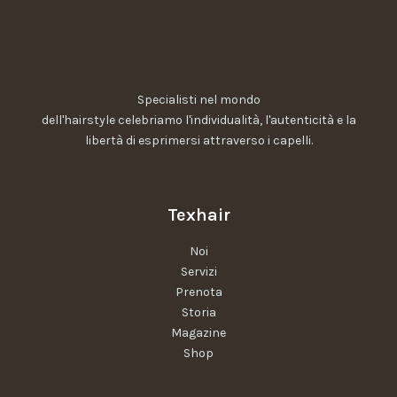
n
s
u
l
e
Specialisti nel mondo
n
dell'hairstyle celebriamo l'individualità, l'autenticità e la
z
libertà di esprimersi attraverso i capelli
.
a
Texhair
Noi
Servizi
Prenota
Storia
Magazine
Shop