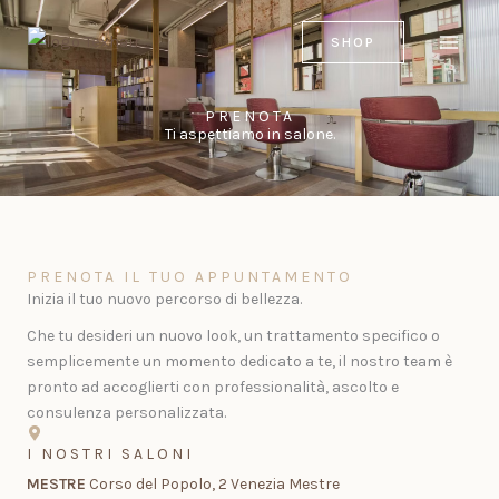
Vai
al
SHOP
contenuto
PRENOTA
Ti aspettiamo in salone.
PRENOTA IL TUO APPUNTAMENTO
Inizia il tuo nuovo percorso di bellezza.
Che tu desideri un nuovo look, un trattamento specifico o
semplicemente un momento dedicato a te, il nostro team è
pronto ad accoglierti con professionalità, ascolto e
consulenza personalizzata.
I NOSTRI SALONI
MESTRE
Corso del Popolo, 2 Venezia Mestre