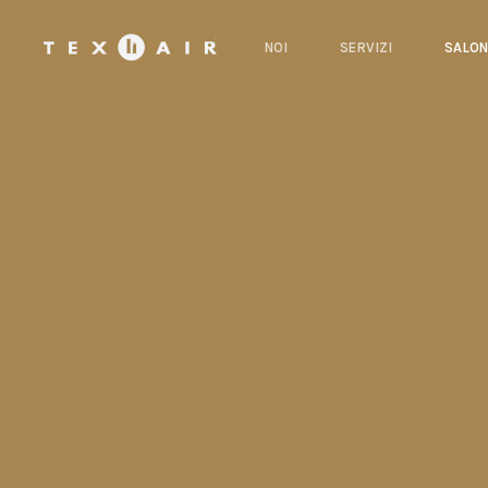
Vai
al
NOI
SERVIZI
SALON
contenuto