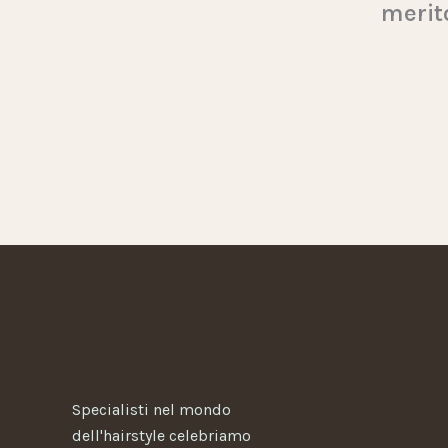
merito
Specialisti nel mondo
dell'hairstyle celebriamo