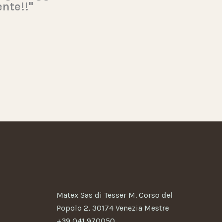
ente!!"
Matex Sas di Tesser M. Corso del
Popolo 2, 30174 Venezia Mestre
+39 041 970050