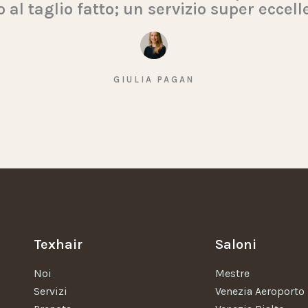
 al taglio fatto; un servizio super eccell
GIULIA PAGAN
Texhair
Saloni
Noi
Mestre
Servizi
Venezia Aeroporto