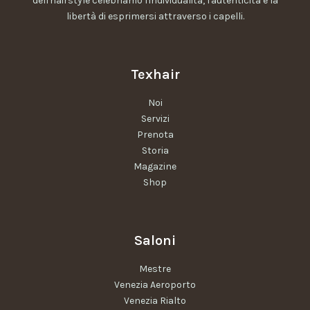
dell'hairstyle celebriamo l'individualità, l'autenticità e la
libertà di esprimersi attraverso i capelli
.
Texhair
Noi
Servizi
Prenota
Storia
Magazine
Shop
Saloni
Mestre
Venezia Aeroporto
Venezia Rialto